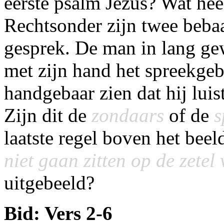
eerste psalm Jezus? Wat hee
Rechtsonder zijn twee beba
gesprek. De man in lang gew
met zijn hand het spreekgeb
handgebaar zien dat hij lui
Zijn dit de
zondaars
of de
s
laatste regel boven het beeld
niet gaan zitten op de zetel
uitgebeeld?
Bid: Vers 2-6