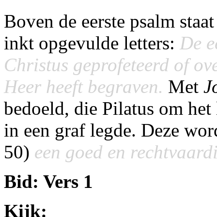
Boven de eerste psalm staat
inkt opgevulde letters:
De e
Christus geprofeteerd of ov
Heer heeft begraven.
Met
J
bedoeld, die Pilatus om het
in een graf legde. Deze wor
50)
een goed en rechtvaard
Bid: Vers 1
Kijk: