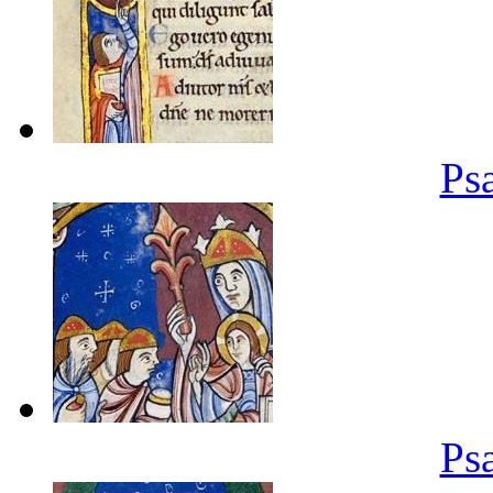
Ps
Ps