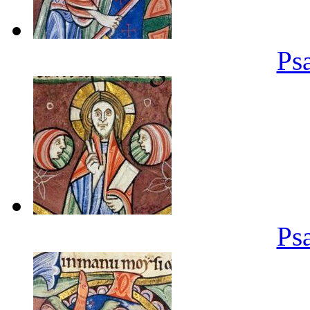
Ps
Ps