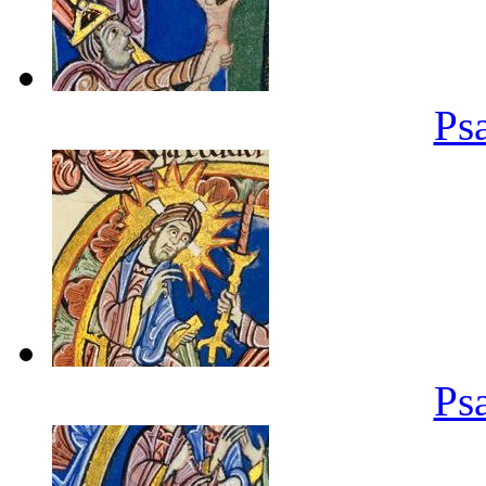
Ps
Ps