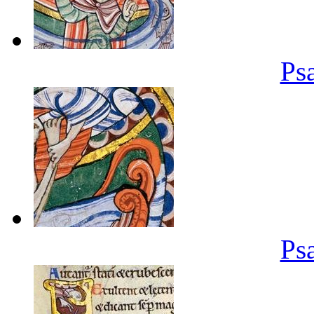
Ps
Ps