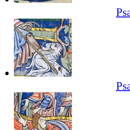
Ps
Ps