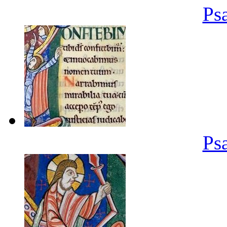
Ps
Ps