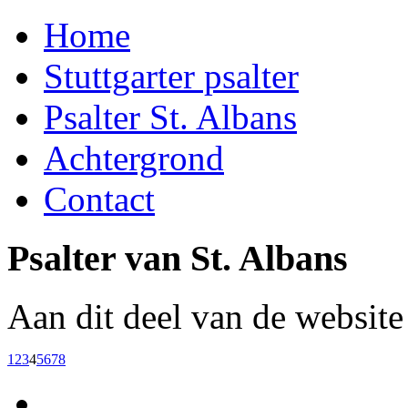
Home
Stuttgarter psalter
Psalter St. Albans
Achtergrond
Contact
Psalter van St. Albans
Aan dit deel van de websit
1
2
3
4
5
6
7
8