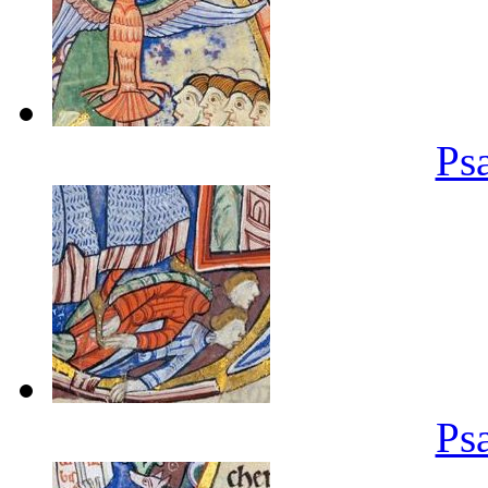
Ps
Ps