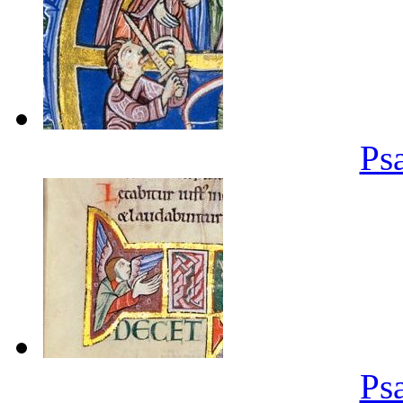
Ps
Ps